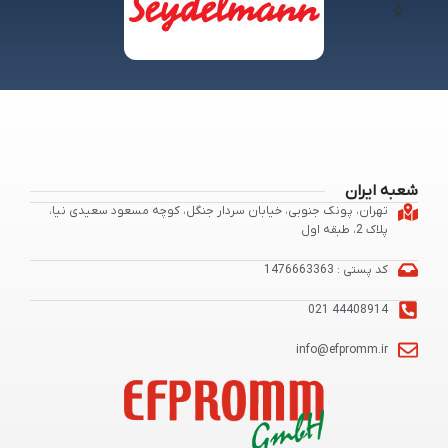
شعبه ایران
تهران، پونک جنوبی، خیابان سردار جنگل، کوچه مسعود سعیدی نیا،
پلاک 2، طبقه اول
کد پستی : 1476663363
44408914 021
info@efpromm.ir