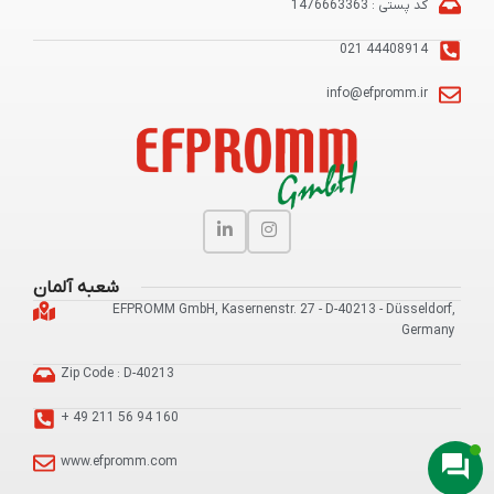
کد پستی : 1476663363
44408914 021
info@efpromm.ir
شعبه آلمان
EFPROMM GmbH, Kasernenstr. 27 - D-40213 - Düsseldorf,
Germany
Zip Code : D-40213
160 94 56 211 49 +
www.efpromm.com